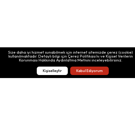
Çanakkale historical site invites you to explore an important
part of history. While the sites on the Gallipoli Peninsula
reveal the painful and heroic memories of the war, the
historical and cultural fabric of Turkey awaits you.
Size daha iyi hizmet sunabilmek için internet sitemizde çerez (cookie)
kullanılmaktadır. Detaylı bilgi için Çerez Politikası’nı ve Kişisel Verilerin
Korunması Hakkında Aydınlatma Metnini inceleyebilirsiniz.
Martyrdoms
ther Points of
and Monuments
Kişiselleştir
Kabul Ediyorum
isit
Museums