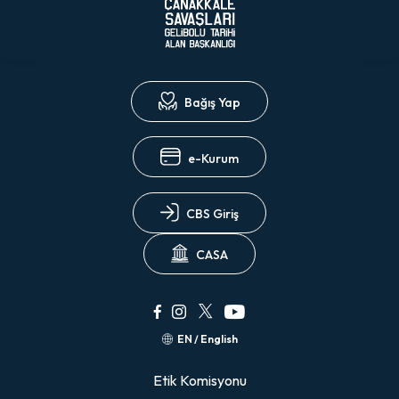
Bağış Yap
e-Kurum
CBS Giriş
CASA
EN / English
Etik Komisyonu