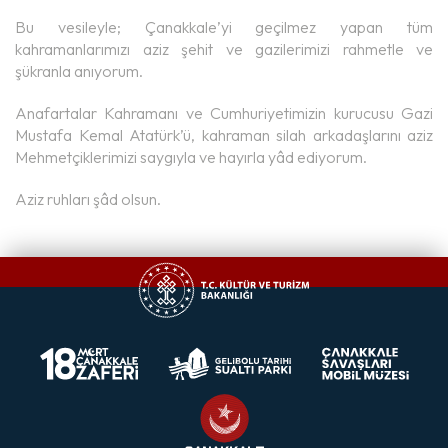
Bu vesileyle; Çanakkale’yi geçilmez yapan tüm
kahramanlarımızı aziz şehit ve gazilerimizi rahmetle ve
şükranla anıyorum.
Anafartalar Kahramanı ve Cumhuriyetimizin kurucusu Gazi
Mustafa Kemal Atatürk’ü, kahraman silah arkadaşlarını aziz
Mehmetçiklerimizi saygıyla ve hayırla yâd ediyorum.
Aziz ruhları şâd olsun.