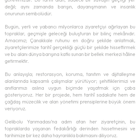
değil; aynı zamanda barışın, dayanışmanın ve insanlık
onurunun sembolüdür.
Bugün, yerli ve yabancı milyonlarca ziyaretçiyi ağırlayan bu
topraklar, geçmişle geleceği buluşturan bir bilinç mekânıdır.
Amacımız; Çanakkale ruhunu en doğru şekilde anlatmak,
ziyaretçilerimize tarihî gerçekliği güçlü bir şekilde hissettirmek
ve bu alanı dünya barışına katkı sunan bir bellek merkezi hâline
getirmektir.
Bu anlayışla; restorasyon, koruma, tanıtım ve dijitalleşme
alanlarında kapsamlı çalışmalar yürütüyor; şehitliklerimizi ve
anıtlarımızı aslına uygun biçimde yaşatmak için çaba
gösteriyoruz. Her bir projede, hem tarihî sadakate hem de
çağdaş müzecilik ve alan yönetimi prensiplerine büyük önem
veriyoruz.
Gelibolu Yarımadası’na adım atan her ziyaretçinin, bu
topraklarda yaşanan fedakârlığı derinden hissetmesini ve
tarihimize bir kez daha hayranlıkla bakmasını diliyoruz.